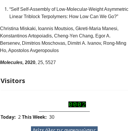
“Self Self-Assembly of Low-Molecular-Weight Asymmetric
Linear Triblock Terpolymers: How Low Can We Go?”
Christina Miskaki, Ioannis Moutsios, Gkreti-Maria Manesi,
Konstantinos Artopoiadis, Cheng-Yen Chang, Egor A.
Bersenev, Dimitrios Moschovas, Dimitri A. Ivanov, Rong-Ming
Ho, Apostolos Avgeropoulos
Molecules,
2020
, 25, 5527
Visitors
Today:
2
This Week:
30
Δείτε όλες τις ανακοινώσεις