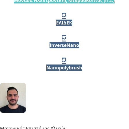
Μονάδα Ηλεκτρονικής Μικροσκοπίας (Π.Ι.)
ΕΛΙΔΕΚ
InverseNano
Nanopolybrush
Μηχανικός Επιστήμης Υλικών