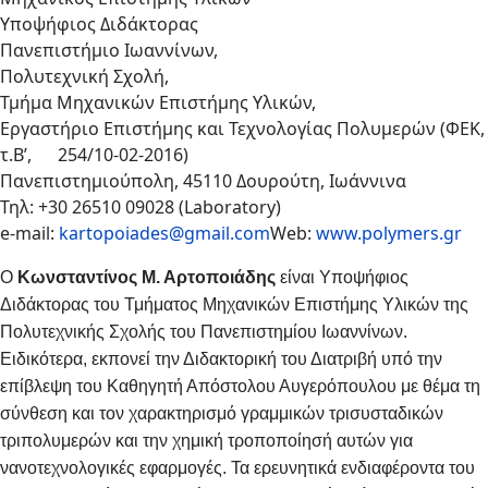
Υποψήφιος Διδάκτορας
Πανεπιστήμιο Ιωαννίνων,
Πολυτεχνική Σχολή,
Τμήμα Μηχανικών Επιστήμης Υλικών,
Εργαστήριο Επιστήμης και Τεχνολογίας Πολυμερών (ΦΕΚ,
τ.Β’, 254/10-02-2016)
Πανεπιστημιούπολη, 45110 Δουρούτη, Ιωάννινα
Τηλ: +30 26510 09028 (Laboratory)
e-mail:
kartopoiades@gmail.com
Web:
www.polymers.gr
Ο
Κωνσταντίνος Μ. Αρτοποιάδης
είναι Υποψήφιος
Διδάκτορας του Τμήματος Μηχανικών Επιστήμης Υλικών της
Πολυτεχνικής Σχολής του Πανεπιστημίου Ιωαννίνων.
Ειδικότερα, εκπονεί την Διδακτορική του Διατριβή υπό την
επίβλεψη του Καθηγητή Απόστολου Αυγερόπουλου με θέμα τη
σύνθεση και τον χαρακτηρισμό γραμμικών τρισυσταδικών
τριπολυμερών και την χημική τροποποίησή αυτών για
νανοτεχνολογικές εφαρμογές. Τα ερευνητικά ενδιαφέροντα του